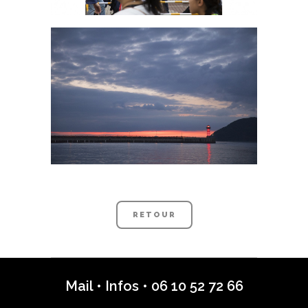
RETOUR
Mail
•
Infos
•
06 10 52 72 66