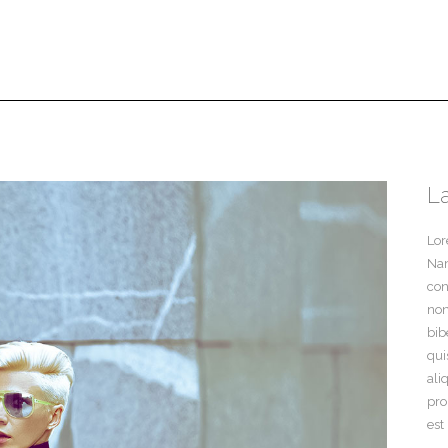
L
Lor
Nam
con
non
bib
qui
ali
pro
est