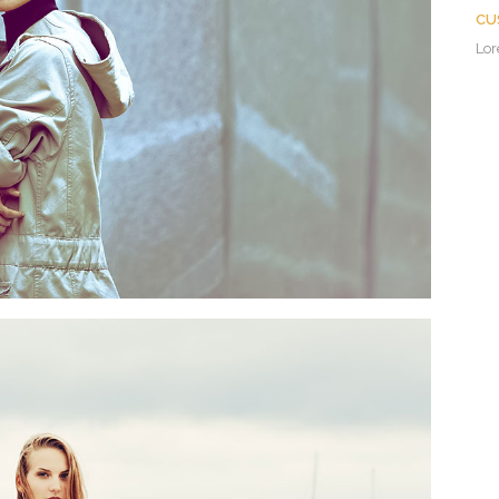
CU
Lor