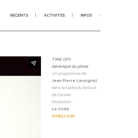
RECENTS
ACTIVITES
INFOS
I
TIME OFF
Générique du pilote
Un programme de
Jean Pierre Lavoignat
dans le cadre du festival
de Cannes
Production :
Le Code
HABILLAGE