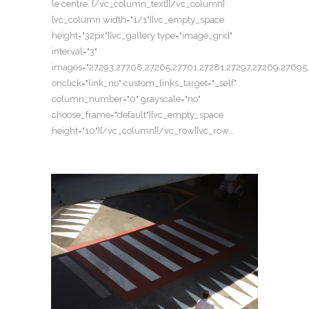
le centre. [/vc_column_text][/vc_column]
[vc_column width="1/1"][vc_empty_space
height="32px"][vc_gallery type="image_grid"
interval="3"
images="27293,27708,27265,27701,27281,27297,27269,27695
onclick="link_no" custom_links_target="_self"
column_number="0" grayscale="no"
choose_frame="default"][vc_empty_space
height="10"][/vc_column][/vc_row][vc_row...