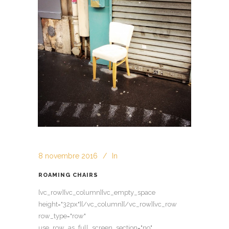
8 novembre 2016
In
ROAMING CHAIRS
[vc_row][vc_column][vc_empty_space
height="32px"][/vc_column][/vc_row][vc_row
row_type="row"
use_row_as_full_screen_section="no"