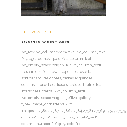
1 mai 2020
In
PAYSAGES DOMESTIQUES
[vc_row][vc_column width="1/1"][vc_column_text]
Paysages domestiques [/vc_column_text]
[vc_empty_space height="10"][vc_column_text]
Lieux intermédiaires au Japon. Les esprits
sont dans toutes choses, petites et grandes,
certains habitent des lieux sacrés et d'autres les
interstices urbains. [/vc_column_text]
[vc_empty_space height="30"][vc_gallery
type="image_grid" interval="0"
images="27580,27587,27586,27584,27581,27569,27577,27579,
onclick="link_no" custom_links_target="_self"
column_number="0" grayscale="no"