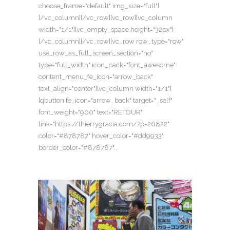
choose_frame="default" img_size="full"]
[/vc_column][/vc_row][vc_row][vc_column
width="1/1"][vc_empty_space height="32px"]
[/vc_column][/vc_row][vc_row row_type="row"
use_row_as_full_screen_section="no"
type="full_width" icon_pack="font_awesome"
content_menu_fe_icon="arrow_back"
text_align="center"][vc_column width="1/1"]
[qbutton fe_icon="arrow_back" target="_self"
font_weight="900" text="RETOUR"
link="https://thierrygracia.com/?p=26822"
color="#878787" hover_color="#dd9933"
border_color="#878787"...