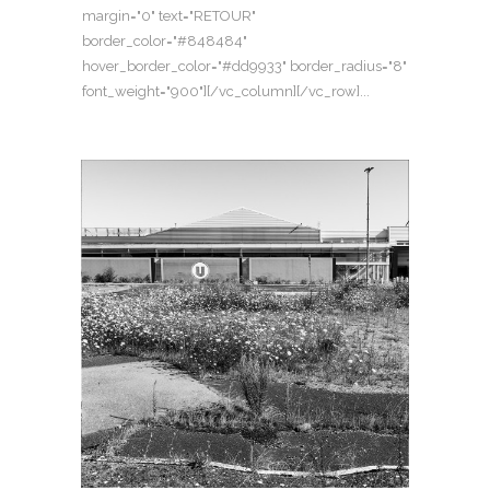
margin="0" text="RETOUR"
border_color="#848484"
hover_border_color="#dd9933" border_radius="8"
font_weight="900"][/vc_column][/vc_row]...