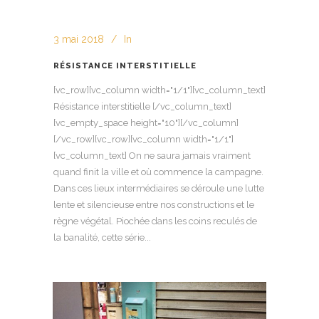
3 mai 2018
In
RÉSISTANCE INTERSTITIELLE
[vc_row][vc_column width="1/1"][vc_column_text]
Résistance interstitielle [/vc_column_text]
[vc_empty_space height="10"][/vc_column]
[/vc_row][vc_row][vc_column width="1/1"]
[vc_column_text] On ne saura jamais vraiment
quand finit la ville et où commence la campagne.
Dans ces lieux intermédiaires se déroule une lutte
lente et silencieuse entre nos constructions et le
règne végétal. Piochée dans les coins reculés de
la banalité, cette série...