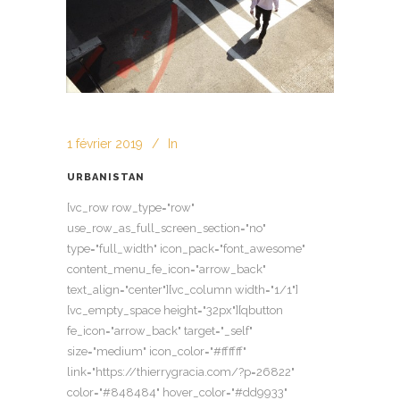
1 février 2019
In
URBANISTAN
[vc_row row_type="row"
use_row_as_full_screen_section="no"
type="full_width" icon_pack="font_awesome"
content_menu_fe_icon="arrow_back"
text_align="center"][vc_column width="1/1"]
[vc_empty_space height="32px"][qbutton
fe_icon="arrow_back" target="_self"
size="medium" icon_color="#ffffff"
link="https://thierrygracia.com/?p=26822"
color="#848484" hover_color="#dd9933"